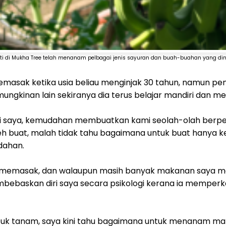
ti di Mukha Tree telah menanam pelbagai jenis sayuran dan buah-buahan yang dini
memasak ketika usia beliau menginjak 30 tahun, namun
ungkinan lain sekiranya dia terus belajar mandiri dan 
ti saya, kemudahan membuatkan kami seolah-olah berp
eh buat, malah tidak tahu bagaimana untuk buat hanya ke
dahan.
jar memasak, dan walaupun masih banyak makanan saya m
mbebaskan diri saya secara psikologi kerana ia memper
uk tanam, saya kini tahu bagaimana untuk menanam mak