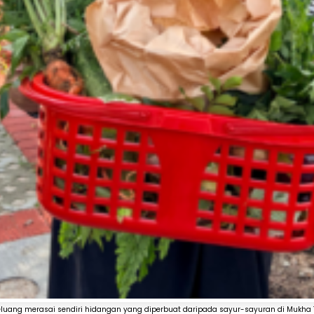
peluang merasai sendiri hidangan yang diperbuat daripada sayur-sayuran di Mukh