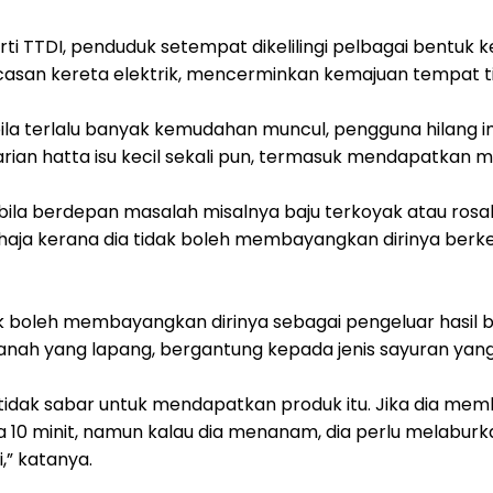
rti TTDI, penduduk setempat dikelilingi pelbagai bentu
san kereta elektrik, mencerminkan kemajuan tempat t
ila terlalu banyak kemudahan muncul, pengguna hilang im
ian hatta isu kecil sekali pun, termasuk mendapatkan 
bila berdepan masalah misalnya baju terkoyak atau rosak
ahaja kerana dia tidak boleh membayangkan dirinya berke
ak boleh membayangkan dirinya sebagai pengeluar hasil
ah yang lapang, bergantung kepada jenis sayuran yang 
 tidak sabar untuk mendapatkan produk itu. Jika dia memb
 10 minit, namun kalau dia menanam, dia perlu melabur
i,” katanya.