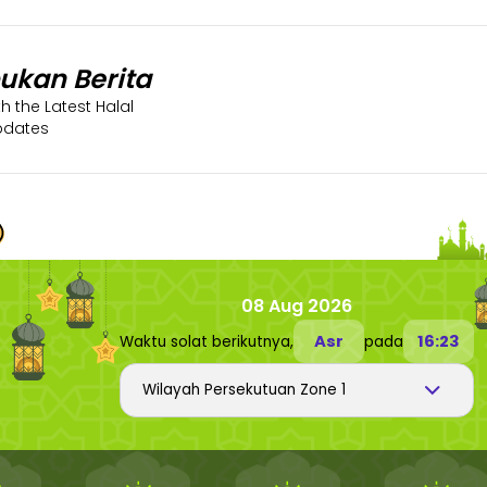
bukan Berita
h the Latest Halal
pdates
08 Aug 2026
Asr
16:23
Waktu solat berikutnya,
pada