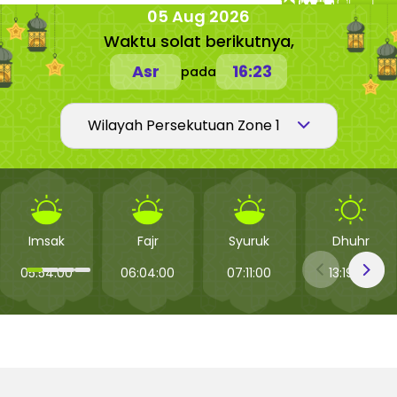
05 Aug 2026
Waktu solat berikutnya,
Asr
16:23
pada
Imsak
Fajr
Syuruk
Dhuhr
05:54:00
06:04:00
07:11:00
13:19:00