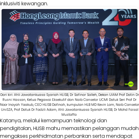
inklusiviti kewangan.
Dari kiri: Ahli Jawatankuasa Syariah HLISB, Dr Safinar Salleh, Dekan UIAM Prof Datin Dr
Rusni Hassan, Ketua Pegawai Eksekutif dan Naib Canselor UCMI Datuk Seri Prof Dr
Noor Inayah Yaakub, CEO HLISB Dafinah, kumpulan HLB MD Kevin Lam, Naib Canselor
UniSZA, Prof Datuk Dr Fadzli Adam, Ahli Jawatankuasa Syariah HLISB, Dr Mohd Faisal
Mustaffa
Katanya, melalui kemampuan teknologi dan
pendigitalan, HLISB mahu memastikan pelanggan mudah
mengakses perkhidmatan perbankan serta mendapat