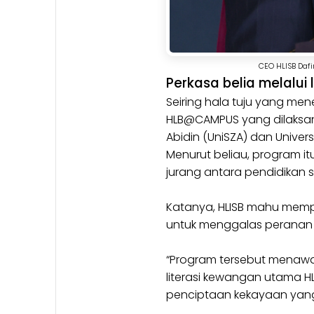
CEO HLISB Dafi
Perkasa belia melalui 
Seiring hala tuju yang me
HLB@CAMPUS yang dilaksanaka
Abidin (UniSZA) dan Univers
Menurut beliau, program it
jurang antara pendidikan
Katanya, HLISB mahu memp
untuk menggalas peranan
“Program tersebut menawar
literasi kewangan utama H
penciptaan kekayaan yan