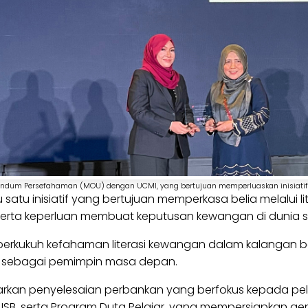
dum Persefahaman (MOU) dengan UCMI, yang bertujuan memperluaskan inisiatif 
u satu inisiatif yang bertujuan memperkasa belia melalui
 serta keperluan membuat keputusan kewangan di dunia 
erkukuh kefahaman literasi kewangan dalam kalangan be
 sebagai pemimpin masa depan.
kan penyelesaian perbankan yang berfokus kepada pelaj
LISB, serta Program Duta Pelajar, yang mempersiapkan ge