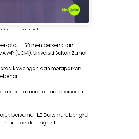
a, Kuala Lumpur baru-baru ini
berkata, HLISB memperkenalkan
AIWP (UCMI), Universiti Sultan Zainal
 literasi kewangan dan merapatkan
sebenar.
lia kerana mereka harus bersedia
ar, bersama HLB Duitsmart, bengkel
nerasi akan datang untuk