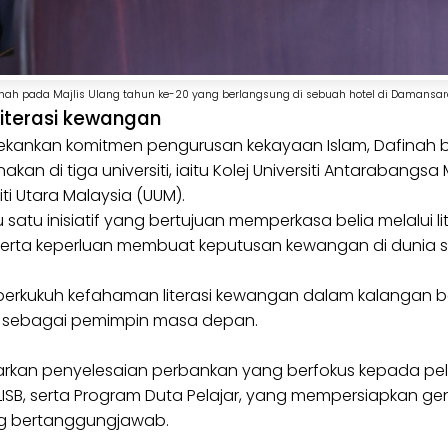
nah pada Majlis Ulang tahun ke-20 yang berlangsung di sebuah hotel di Damansar
literasi kewangan
nekankan komitmen pengurusan kekayaan Islam, Dafinah 
n di tiga universiti, iaitu Kolej Universiti Antarabangsa M
iti Utara Malaysia (UUM).
u satu inisiatif yang bertujuan memperkasa belia melalui
 serta keperluan membuat keputusan kewangan di dunia 
erkukuh kefahaman literasi kewangan dalam kalangan be
 sebagai pemimpin masa depan.
kan penyelesaian perbankan yang berfokus kepada pelaj
LISB, serta Program Duta Pelajar, yang mempersiapkan ge
g bertanggungjawab.