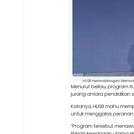
HLISB menandatangani Memoran
Menurut beliau, program it
jurang antara pendidikan
Katanya, HLISB mahu memp
untuk menggalas peranan
“Program tersebut menawar
literasi kewangan utama H