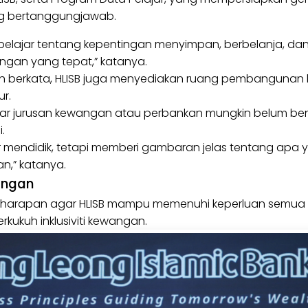
g bertanggungjawab.
pelajar tentang kepentingan menyimpan, berbelanja, da
gan yang tepat,” katanya.
finah berkata, HLISB juga menyediakan ruang pembangunan 
ur.
lajar jurusan kewangan atau perbankan mungkin belum
i.
r mendidik, tetapi memberi gambaran jelas tentang apa 
an,” katanya.
wangan
 harapan agar HLISB mampu memenuhi keperluan semua 
kukuh inklusiviti kewangan.