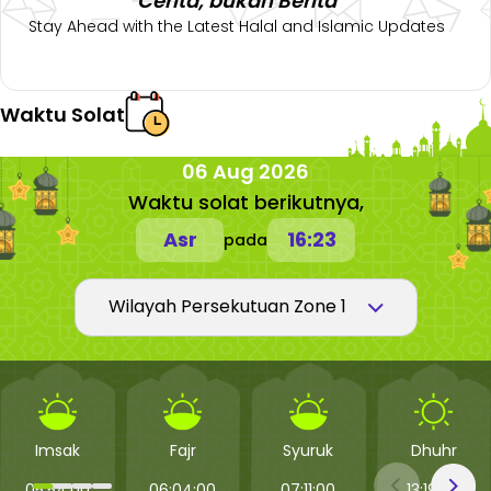
Cerita, bukan Berita
Stay Ahead with the Latest Halal and Islamic Updates
Waktu Solat
06 Aug 2026
Waktu solat berikutnya,
Asr
16:23
pada
Imsak
Fajr
Syuruk
Dhuhr
05:54:00
06:04:00
07:11:00
13:19:00