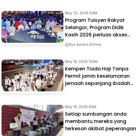
May 22, 2026 5AM
Program Tuisyen Rakyat
Selangor, Program Didik
Kasih 2026 perluas akses
pendidikan berkualiti
Nur Amira Afrina
May 18, 2026 10AM
Kempen Tiada Haji Tanpa
Permit jamin keselamatan
jemaah sepanjang ibadah
Haji
May 18, 2026 8AM
Setiap sumbangan anda
membantu mereka yang
terkesan akibat peperangan