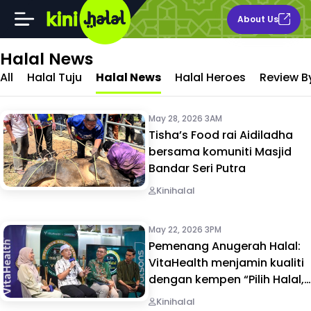
About Us
Halal News
All
Halal Tuju
Halal News
Halal Heroes
Review By
May 28, 2026 3AM
Tisha’s Food rai Aidiladha
bersama komuniti Masjid
Bandar Seri Putra
Kinihalal
May 22, 2026 3PM
Pemenang Anugerah Halal:
VitaHealth menjamin kualiti
dengan kempen “Pilih Halal,
Pilih VitaHealth”
Kinihalal